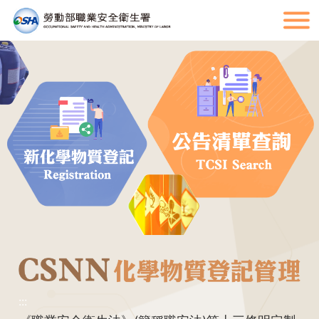
:::
:::